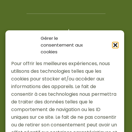
4.6/5
Gérer le
200 avis Google et Facebook
consentement aux
cookies
Services
Pour offrir les meilleures expériences, nous
Installations
utilisons des technologies telles que les
À propos
cookies pour stocker et/ou accéder aux
Actualités
informations des appareils. Le fait de
Je suis pro
consentir à ces technologies nous permettra
Partenaires
de traiter des données telles que le
Recrutement
comportement de navigation ou les ID
uniques sur ce site. Le fait de ne pas consentir
ou de retirer son consentement peut avoir un