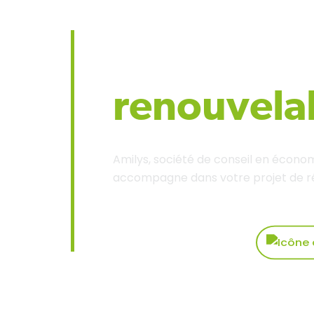
Spécialist
renouvela
Amilys, société de conseil en économ
accompagne dans votre projet de r
Découvrir nos solutions