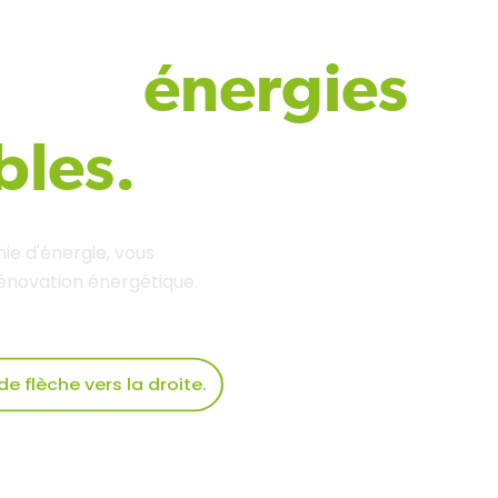
e des
énergies
bles.
ie d'énergie, vous
énovation énergétique.