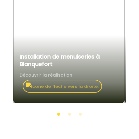
Installation de menuiseries à
Co
Blanquefort
bo
Découvrir la réalisation
Déc