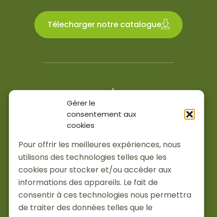
Télecharger notre catalogue
4.6/5
Gérer le
200 avis Google et Facebook
consentement aux
cookies
Services
Pour offrir les meilleures expériences, nous
Installations
utilisons des technologies telles que les
À propos
cookies pour stocker et/ou accéder aux
Actualités
informations des appareils. Le fait de
Je suis pro
consentir à ces technologies nous permettra
Partenaires
de traiter des données telles que le
Recrutement