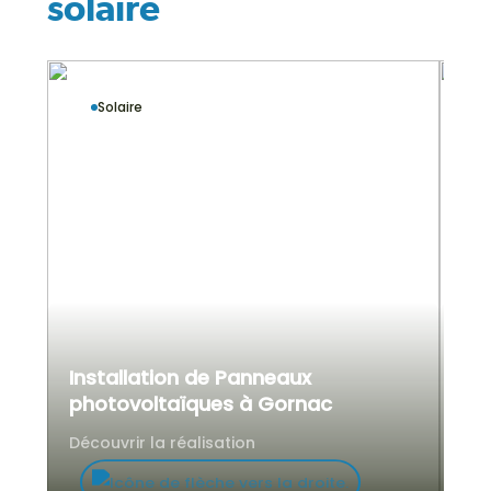
solaire
Solaire
Installation de Panneaux
In
photovoltaïques à Gornac
ph
Découvrir la réalisation
Déc