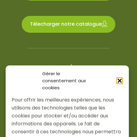
Télecharger notre catalogue
4.6/5
Gérer le
200 avis Google et Facebook
consentement aux
cookies
Services
Pour offrir les meilleures expériences, nous
Installations
utilisons des technologies telles que les
À propos
cookies pour stocker et/ou accéder aux
Actualités
informations des appareils. Le fait de
Je suis pro
consentir à ces technologies nous permettra