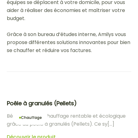
équipes se déplacent à votre domicile, pour vous
aider à réaliser des économies et maîtriser votre
budget.
Grâce à son bureau d’études interne, Amilys vous
propose différentes solutions innovantes pour bien
se chauffer et réduire vos factures.
Chauffage
Poêle à granulés (Pellets)
Bénéficiez d’un chauffage rentable et écologique
Chauffage
grâce au poêle à granulés (Pellets). Ce sy[...]
Découvrir le produit