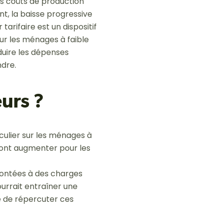
es coûts de production
nt, la baisse progressive
tarifaire est un dispositif
sur les ménages à faible
duire les dépenses
ndre.
urs ?
culier sur les ménages à
e vont augmenter pour les
rontées à des charges
urrait entraîner une
té de répercuter ces