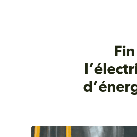
Fin
l’électr
d’énerg