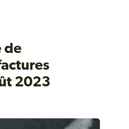
e de
 factures
oût 2023