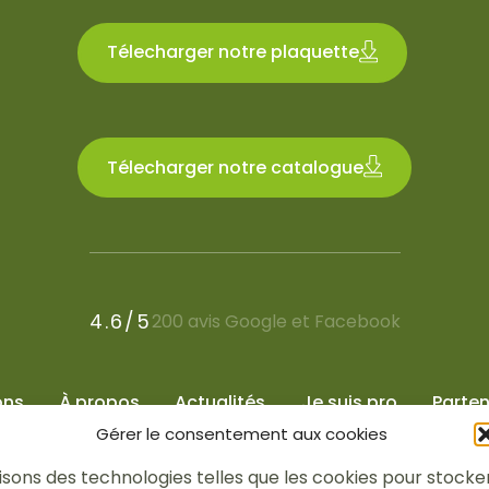
Télecharger notre plaquette
Télecharger notre catalogue
4.6/5
200 avis Google et Facebook
ons
À propos
Actualités
Je suis pro
Parten
Gérer le consentement aux cookies
tilisons des technologies telles que les cookies pour stoc