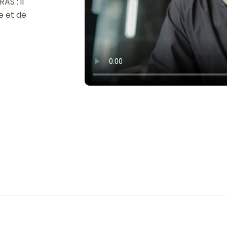
S : il
e et de