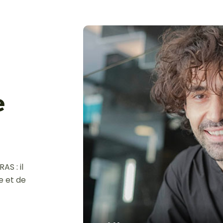
e
S : il
e et de