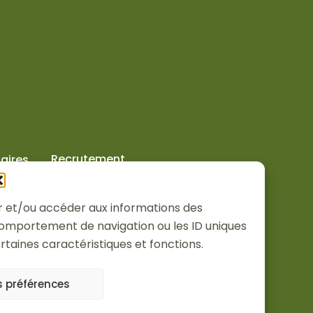
Recrutement
aires
ker et/ou accéder aux informations des
 comportement de navigation ou les ID uniques
ertaines caractéristiques et fonctions.
es préférences