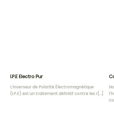
I.P.E Electro Pur
Co
L’inverseur de Polarité Électromagnétique
No
(I.P.E) est un traitement définitif contre les r[...]
l’
co