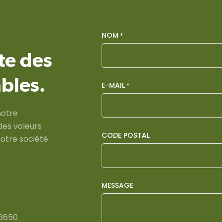
NOM
*
ste des
bles.
E-MAIL
*
notre
des valeurs
CODE POSTAL
otre société
MESSAGE
33650