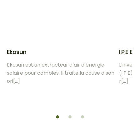
Ekosun
I.P.E El
Ekosun est un extracteur d’air à énergie
L’invers
solaire pour combles. Il traite la cause à son
(I.P.E) e
ori[...]
r[...]
Découvrir le produit
Découvri