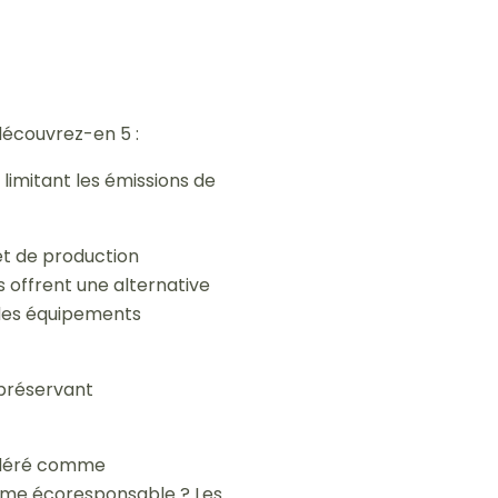
découvrez-en 5 :
mitant les émissions de
et de production
s offrent une alternative
 des équipements
préservant
sidéré comme
stème écoresponsable ? Les