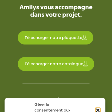
Amilys vous accompagne
dans votre projet.
Télecharger notre plaquette
Télecharger notre catalogue
4.6/5
Gérer le
200 avis Google et Facebook
consentement aux